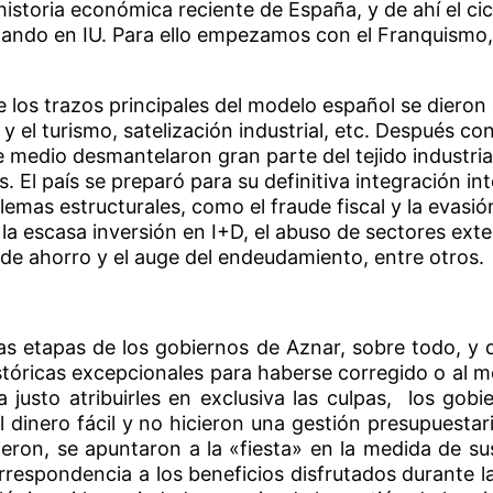
historia económica reciente de España, y de ahí el ci
zando en IU. Para ello empezamos con el Franquismo,
os trazos principales del modelo español se dieron 
 y el turismo, satelización industrial, etc. Después c
 medio desmantelaron gran parte del tejido industrial
El país se preparó para su definitiva integración int
emas estructurales, como el fraude fiscal y la evasió
r, la escasa inversión en I+D, el abuso de sectores ex
a de ahorro y el auge del endeudamiento, entre otros.
as etapas de los gobiernos de Aznar, sobre todo, y 
tóricas excepcionales para haberse corregido o al m
ría justo atribuirles en exclusiva las culpas, los g
 dinero fácil y no hicieron una gestión presupuesta
eron, se apuntaron a la «fiesta» en la medida de su
orrespondencia a los beneficios disfrutados durante